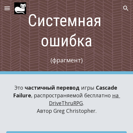
Skip to main content
Skip to navigation
Системная 
ошибка
(фрагмент)
Это 
частичный перевод
 игры 
Cascade 
Failure
, распространяемой бесплатно 
на 
DriveThruRPG
.
Автор Greg Christopher.